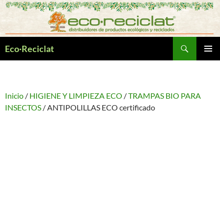
Saltar
al
contenido
Buscar
Eco·Reciclat
MENÚ
PRINCI
Inicio
/
HIGIENE Y LIMPIEZA ECO
/
TRAMPAS BIO PARA
INSECTOS
/ ANTIPOLILLAS ECO certificado