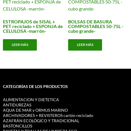
ESTROPAJOS de SISAL +
BOLSAS DE BASURA
PET reciclado + ESPONJA de
COMPOSTABLES 50-75L -
CELULOSA -marrón-
cubo grande-
LEER MÁS
LEER MÁS
CATEGORÍAS DE LOS PRODUCTOS
ALIMENTACION Y DIETETICA
ANTIDUREZAS
AQUA DE MAR y ORMUS MARINO
ARCHIVADORES + REVISTEROS cartón reciclado
AZAFRÁN ECOLÓGICO Y TRADICIONAL
BASTONCILLOS