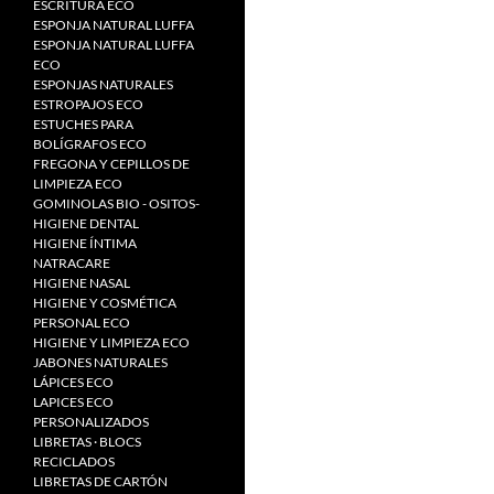
ESCRITURA ECO
ESPONJA NATURAL LUFFA
ESPONJA NATURAL LUFFA
ECO
ESPONJAS NATURALES
ESTROPAJOS ECO
ESTUCHES PARA
BOLÍGRAFOS ECO
FREGONA Y CEPILLOS DE
LIMPIEZA ECO
GOMINOLAS BIO - OSITOS-
HIGIENE DENTAL
HIGIENE ÍNTIMA
NATRACARE
HIGIENE NASAL
HIGIENE Y COSMÉTICA
PERSONAL ECO
HIGIENE Y LIMPIEZA ECO
JABONES NATURALES
LÁPICES ECO
LAPICES ECO
PERSONALIZADOS
LIBRETAS · BLOCS
RECICLADOS
LIBRETAS DE CARTÓN