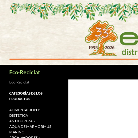
Saltar
al
contenido
Buscar
Eco·Reciclat
Eco·Reciclat
CATEGORÍAS DE LOS
PRODUCTOS
ALIMENTACION Y
DIETETICA
ANTIDUREZAS
AQUA DE MAR y ORMUS
MARINO
ARCHIVADORES +