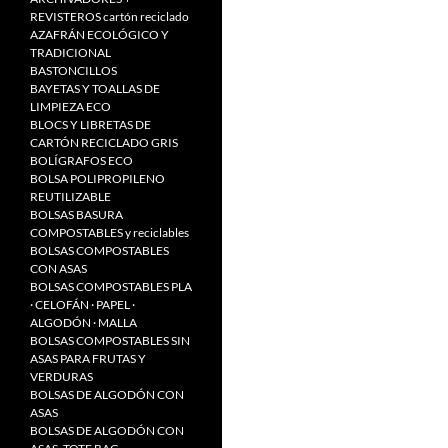
REVISTEROS cartón reciclado
AZAFRÁN ECOLÓGICO Y
TRADICIONAL
BASTONCILLOS
BAYETAS Y TOALLAS DE
LIMPIEZA ECO
BLOCS Y LIBRETAS DE
CARTÓN RECICLADO GRIS
BOLÍGRAFOS ECO
BOLSA POLIPROPILENO
REUTILIZABLE
BOLSAS BASURA
COMPOSTABLES y reciclables
BOLSAS COMPOSTABLES
CON ASAS
BOLSAS COMPOSTABLES PLA
· CELOFÁN · PAPEL ·
ALGODÓN · MALLA
BOLSAS COMPOSTABLES SIN
ASAS PARA FRUTAS Y
VERDURAS
BOLSAS DE ALGODÓN CON
ASAS
BOLSAS DE ALGODÓN CON