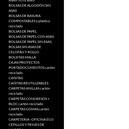
ASAS -TOTE BAG-
BOLSAS DE ALGODÓN SIN
ASAS
BOLSAS DE BASURA
COMPOSTABLES y plástico
reciclado
BOLSAS DE PAPEL
BOLSAS DE PAPEL CON ASAS
BOLSAS DE PAPEL SIN ASAS
BOLSAS SIN ASAS DE
CELOFÁN Y ROLLO
BOLSITAS MALLA
CAJAS PROYECTOS
PORTADOCUMENTOS cartón
reciclado
CAÑITAS
CAÑITAS REUTILIZABLES
CARPETAS ANILLAS cartón
reciclado
CARPETAS CONGRESOS +
BLOC cartón reciclado
CARPETAS GOMAS cartón
reciclado
CARPETERIA · OFICINA ECO
CEPILLOS Y PEINES DE