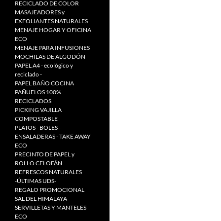
RECICLADO DE COLOR
MASAJEADORES y
EXFOLIANTES NATURALES
MENAJE HOGAR Y OFICINA
ECO
MENAJE PARA INFUSIONES
MOCHILAS DE ALGODÓN
PAPEL A4 - ecológico y
reciclado -
PAPEL BAÑO COCINA
PAÑUELOS 100%
RECICLADOS
PICKING VAJILLA
COMPOSTABLE
PLATOS - BOLES -
ENSALADERAS - TAKE AWAY
ECO
PRECINTO DE PAPEL y
ROLLO CELOFÁN
REFRESCOS NATURALES
-ÚLTIMAS UDS-
REGALO PROMOCIONAL
SAL DEL HIMALAYA
SERVILLETAS Y MANTELES
ECO