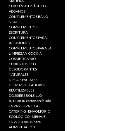
MADERA
CHICLÉS SIN PLÁSTICO
VEGANOS
COMPLEMENTOS BAÑO
SISAL
COMPLEMENTOS
ESCRITURA
COMPLEMENTOS PARA
INFUSIONES
COMPLEMENTOS PARA LA
LIMPIEZA Y COCINA
COSMETICA BIO
CUBIERTOS ECO
DESODORANTES
NATURALES
DISCOS FACIALES
DESMAQUILLADORES
REUTILIZABLES
DOSSIERS BOLSILLO
INTERIOR cartón reciclado
ENVASES · VAJILLA ·
CATERING · ENVOLTORIO
ECOLOGICO · MENAJE
ENVOLTORIOS para
ALIMENTACIÓN