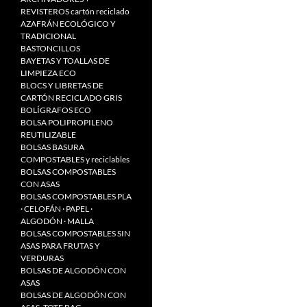
REVISTEROS cartón reciclado
AZAFRÁN ECOLÓGICO Y
TRADICIONAL
BASTONCILLOS
BAYETAS Y TOALLAS DE
LIMPIEZA ECO
BLOCS Y LIBRETAS DE
CARTÓN RECICLADO GRIS
BOLÍGRAFOS ECO
BOLSA POLIPROPILENO
REUTILIZABLE
BOLSAS BASURA
COMPOSTABLES y reciclables
BOLSAS COMPOSTABLES
CON ASAS
BOLSAS COMPOSTABLES PLA
· CELOFÁN · PAPEL ·
ALGODÓN · MALLA
BOLSAS COMPOSTABLES SIN
ASAS PARA FRUTAS Y
VERDURAS
BOLSAS DE ALGODÓN CON
ASAS
BOLSAS DE ALGODÓN CON