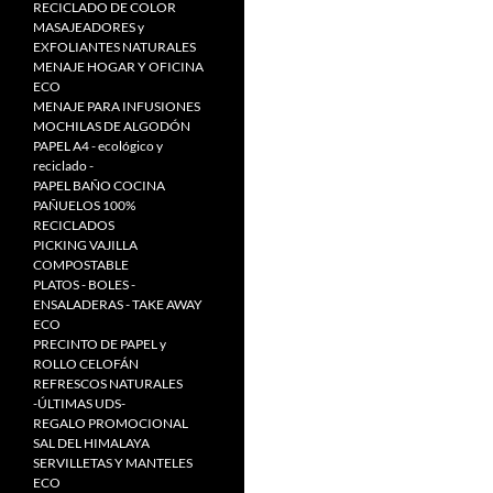
RECICLADO DE COLOR
MASAJEADORES y
EXFOLIANTES NATURALES
MENAJE HOGAR Y OFICINA
ECO
MENAJE PARA INFUSIONES
MOCHILAS DE ALGODÓN
PAPEL A4 - ecológico y
reciclado -
PAPEL BAÑO COCINA
PAÑUELOS 100%
RECICLADOS
PICKING VAJILLA
COMPOSTABLE
PLATOS - BOLES -
ENSALADERAS - TAKE AWAY
ECO
PRECINTO DE PAPEL y
ROLLO CELOFÁN
REFRESCOS NATURALES
-ÚLTIMAS UDS-
REGALO PROMOCIONAL
SAL DEL HIMALAYA
SERVILLETAS Y MANTELES
ECO