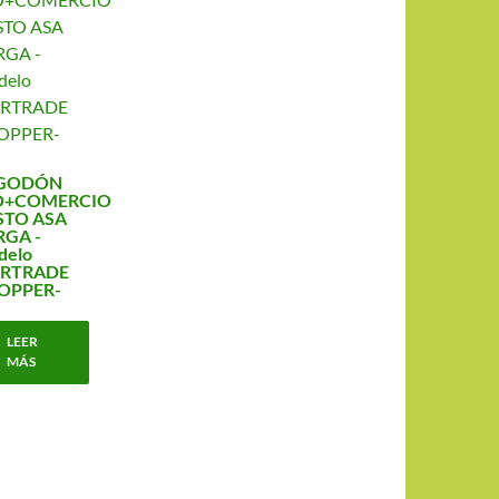
GODÓN
O+COMERCIO
STO ASA
RGA -
delo
IRTRADE
OPPER-
LEER
MÁS