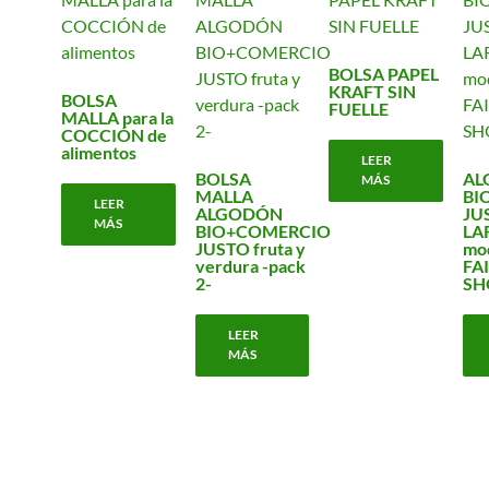
BOLSA PAPEL
KRAFT SIN
BOLSA
FUELLE
MALLA para la
COCCIÓN de
alimentos
LEER
BOLSA
AL
MÁS
MALLA
BI
LEER
ALGODÓN
JU
MÁS
BIO+COMERCIO
LA
JUSTO fruta y
mo
verdura -pack
FA
2-
SH
LEER
MÁS