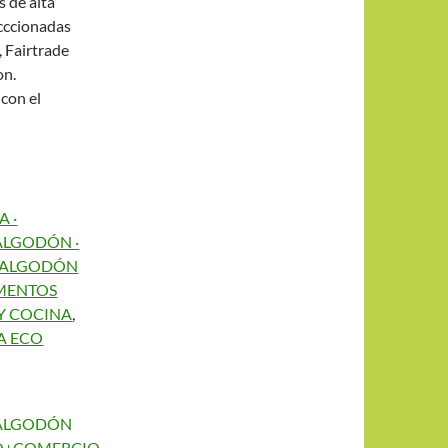
s de alta
ecccionadas
, Fairtrade
on.
con el
 ·
 ALGODÓN ·
E ALGODÓN
MENTOS
 Y COCINA
,
ZA ECO