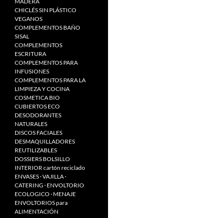
MADERA
CHICLÉS SIN PLÁSTICO
VEGANOS
COMPLEMENTOS BAÑO
SISAL
COMPLEMENTOS
ESCRITURA
COMPLEMENTOS PARA
INFUSIONES
COMPLEMENTOS PARA LA
LIMPIEZA Y COCINA
COSMETICA BIO
CUBIERTOS ECO
DESODORANTES
NATURALES
DISCOS FACIALES
DESMAQUILLADORES
REUTILIZABLES
DOSSIERS BOLSILLO
INTERIOR cartón reciclado
ENVASES · VAJILLA ·
CATERING · ENVOLTORIO
ECOLOGICO · MENAJE
ENVOLTORIOS para
ALIMENTACIÓN