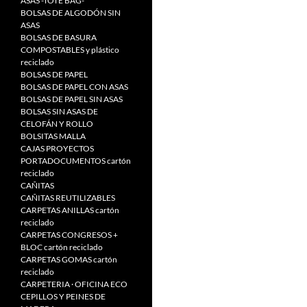
ASAS -TOTE BAG-
BOLSAS DE ALGODÓN SIN
ASAS
BOLSAS DE BASURA
COMPOSTABLES y plástico
reciclado
BOLSAS DE PAPEL
BOLSAS DE PAPEL CON ASAS
BOLSAS DE PAPEL SIN ASAS
BOLSAS SIN ASAS DE
CELOFÁN Y ROLLO
BOLSITAS MALLA
CAJAS PROYECTOS
PORTADOCUMENTOS cartón
reciclado
CAÑITAS
CAÑITAS REUTILIZABLES
CARPETAS ANILLAS cartón
reciclado
CARPETAS CONGRESOS +
BLOC cartón reciclado
CARPETAS GOMAS cartón
reciclado
CARPETERIA · OFICINA ECO
CEPILLOS Y PEINES DE