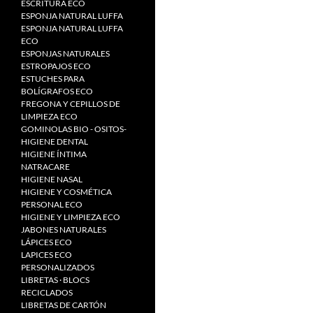
ESCRITURA ECO
ESPONJA NATURAL LUFFA
ESPONJA NATURAL LUFFA
ECO
ESPONJAS NATURALES
ESTROPAJOS ECO
ESTUCHES PARA
BOLÍGRAFOS ECO
FREGONA Y CEPILLOS DE
LIMPIEZA ECO
GOMINOLAS BIO - OSITOS-
HIGIENE DENTAL
HIGIENE ÍNTIMA
NATRACARE
HIGIENE NASAL
HIGIENE Y COSMÉTICA
PERSONAL ECO
HIGIENE Y LIMPIEZA ECO
JABONES NATURALES
LÁPICES ECO
LAPICES ECO
PERSONALIZADOS
LIBRETAS · BLOCS
RECICLADOS
LIBRETAS DE CARTÓN