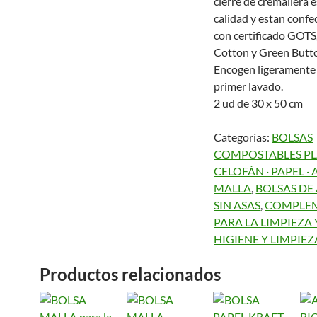
cierre de cremallera e
calidad y estan conf
con certificado GOTS
Cotton y Green Butt
Encogen ligeramente 
primer lavado.
2 ud de 30 x 50 cm
Categorías:
BOLSAS
COMPOSTABLES PLA
CELOFÁN · PAPEL ·
MALLA
,
BOLSAS D
SIN ASAS
,
COMPLE
PARA LA LIMPIEZA
HIGIENE Y LIMPIE
Productos relacionados