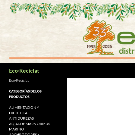
Saltar
al
contenido
Buscar
Eco·Reciclat
Eco·Reciclat
CATEGORÍAS DE LOS
PRODUCTOS
ALIMENTACION Y
DIETETICA
ANTIDUREZAS
AQUA DE MAR y ORMUS
MARINO
ARCHIVADORES +