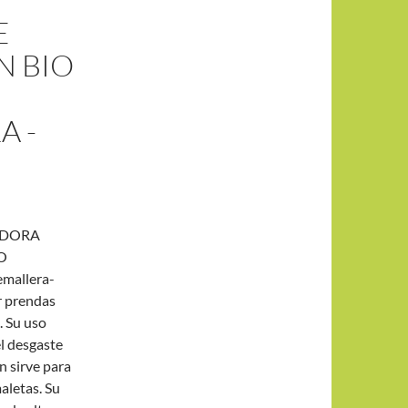
E
 BIO
A -
ADORA
O
emallera-
r prendas
. Su uso
el desgaste
n sirve para
aletas. Su