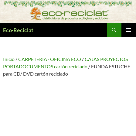
Saltar
al
contenido
Buscar
Eco·Reciclat
MENÚ
PRINCI
Inicio
/
CARPETERIA · OFICINA ECO
/
CAJAS PROYECTOS
PORTADOCUMENTOS cartón reciclado
/ FUNDA ESTUCHE
para CD/ DVD cartón reciclado