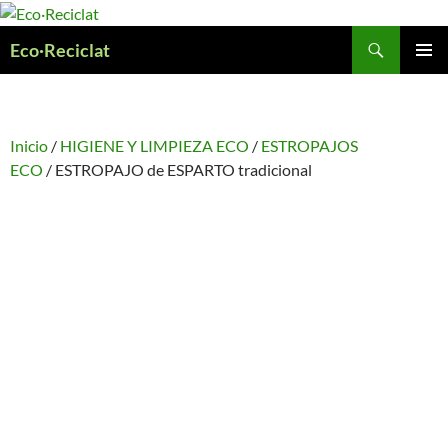
Saltar
al
Buscar
Eco·Reciclat
contenido
MENÚ
PRINCI
Inicio
/
HIGIENE Y LIMPIEZA ECO
/
ESTROPAJOS
ECO
/ ESTROPAJO de ESPARTO tradicional