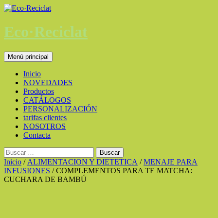
Saltar
al
contenido
Eco·Reciclat
Buscar
Menú principal
Inicio
NOVEDADES
Productos
CATÁLOGOS
PERSONALIZACIÓN
tarifas clientes
NOSOTROS
Contacta
Buscar:
Inicio
/
ALIMENTACION Y DIETETICA
/
MENAJE PARA
INFUSIONES
/ COMPLEMENTOS PARA TE MATCHA:
CUCHARA DE BAMBÚ