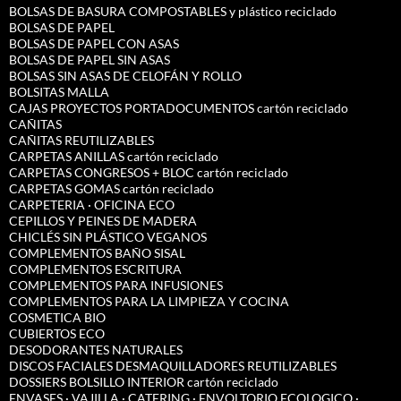
BOLSAS DE BASURA COMPOSTABLES y plástico reciclado
BOLSAS DE PAPEL
BOLSAS DE PAPEL CON ASAS
BOLSAS DE PAPEL SIN ASAS
BOLSAS SIN ASAS DE CELOFÁN Y ROLLO
BOLSITAS MALLA
CAJAS PROYECTOS PORTADOCUMENTOS cartón reciclado
CAÑITAS
CAÑITAS REUTILIZABLES
CARPETAS ANILLAS cartón reciclado
CARPETAS CONGRESOS + BLOC cartón reciclado
CARPETAS GOMAS cartón reciclado
CARPETERIA · OFICINA ECO
CEPILLOS Y PEINES DE MADERA
CHICLÉS SIN PLÁSTICO VEGANOS
COMPLEMENTOS BAÑO SISAL
COMPLEMENTOS ESCRITURA
COMPLEMENTOS PARA INFUSIONES
COMPLEMENTOS PARA LA LIMPIEZA Y COCINA
COSMETICA BIO
CUBIERTOS ECO
DESODORANTES NATURALES
DISCOS FACIALES DESMAQUILLADORES REUTILIZABLES
DOSSIERS BOLSILLO INTERIOR cartón reciclado
ENVASES · VAJILLA · CATERING · ENVOLTORIO ECOLOGICO ·