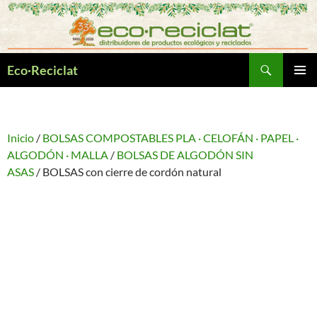
Saltar
al
contenido
Buscar
Eco·Reciclat
MENÚ
PRINCI
Inicio
/
BOLSAS COMPOSTABLES PLA · CELOFÁN · PAPEL ·
ALGODÓN · MALLA
/
BOLSAS DE ALGODÓN SIN
ASAS
/ BOLSAS con cierre de cordón natural