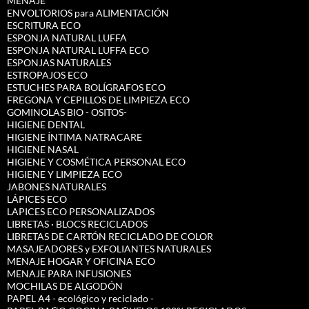
MENAJE
ENVOLTORIOS para ALIMENTACIÓN
ESCRITURA ECO
ESPONJA NATURAL LUFFA
ESPONJA NATURAL LUFFA ECO
ESPONJAS NATURALES
ESTROPAJOS ECO
ESTUCHES PARA BOLÍGRAFOS ECO
FREGONA Y CEPILLOS DE LIMPIEZA ECO
GOMINOLAS BIO - OSITOS-
HIGIENE DENTAL
HIGIENE ÍNTIMA NATRACARE
HIGIENE NASAL
HIGIENE Y COSMÉTICA PERSONAL ECO
HIGIENE Y LIMPIEZA ECO
JABONES NATURALES
LÁPICES ECO
LAPICES ECO PERSONALIZADOS
LIBRETAS · BLOCS RECICLADOS
LIBRETAS DE CARTÓN RECICLADO DE COLOR
MASAJEADORES y EXFOLIANTES NATURALES
MENAJE HOGAR Y OFICINA ECO
MENAJE PARA INFUSIONES
MOCHILAS DE ALGODÓN
PAPEL A4 - ecológico y reciclado -