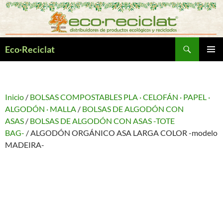
Saltar
al
contenido
Buscar
Eco·Reciclat
MENÚ
PRINCI
Inicio
/
BOLSAS COMPOSTABLES PLA · CELOFÁN · PAPEL ·
ALGODÓN · MALLA
/
BOLSAS DE ALGODÓN CON
ASAS
/
BOLSAS DE ALGODÓN CON ASAS -TOTE
BAG-
/ ALGODÓN ORGÁNICO ASA LARGA COLOR -modelo
MADEIRA-