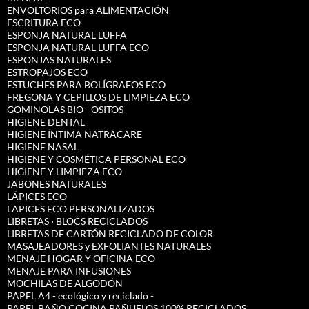
ENVOLTORIOS para ALIMENTACIÓN
ESCRITURA ECO
ESPONJA NATURAL LUFFA
ESPONJA NATURAL LUFFA ECO
ESPONJAS NATURALES
ESTROPAJOS ECO
ESTUCHES PARA BOLÍGRAFOS ECO
FREGONA Y CEPILLOS DE LIMPIEZA ECO
GOMINOLAS BIO - OSITOS-
HIGIENE DENTAL
HIGIENE ÍNTIMA NATRACARE
HIGIENE NASAL
HIGIENE Y COSMÉTICA PERSONAL ECO
HIGIENE Y LIMPIEZA ECO
JABONES NATURALES
LÁPICES ECO
LAPICES ECO PERSONALIZADOS
LIBRETAS · BLOCS RECICLADOS
LIBRETAS DE CARTÓN RECICLADO DE COLOR
MASAJEADORES y EXFOLIANTES NATURALES
MENAJE HOGAR Y OFICINA ECO
MENAJE PARA INFUSIONES
MOCHILAS DE ALGODÓN
PAPEL A4 - ecológico y reciclado -
PAPEL BAÑO COCINA PAÑUELOS 100% RECICLADOS