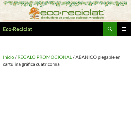
Saltar
al
contenido
Buscar
Eco·Reciclat
MENÚ
PRINCI
Inicio
/
REGALO PROMOCIONAL
/ ABANICO plegable en
cartulina gráfica cuatricomía