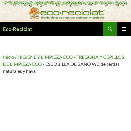
Saltar
al
contenido
Buscar
Eco·Reciclat
MENÚ
PRINCI
Inicio
/
HIGIENE Y LIMPIEZA ECO
/
FREGONA Y CEPILLOS
DE LIMPIEZA ECO
/ ESCOBILLA DE BAÑO WC de cerdas
naturales y haya