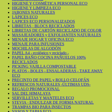
HIGIENE Y COSMÉTICA PERSONAL ECO
HIGIENE Y LIMPIEZA ECO
JABONES NATURALES
LÁPICES ECO
LAPICES ECO PERSONALIZADOS
LIBRETAS · BLOCS RECICLADOS
LIBRETAS DE CARTÓN RECICLADO DE COLOR
MASAJEADORES y EXFOLIANTES NATURALES
MENAJE HOGAR Y OFICINA ECO
MENAJE PARA INFUSIONES
MOCHILAS DE ALGODÓN
PAPEL A4 - ecológico y reciclado -
PAPEL BAÑO COCINA PAÑUELOS 100%
RECICLADOS
PICKING VAJILLA COMPOSTABLE
PLATOS - BOLES - ENSALADERAS - TAKE AWAY
ECO
PRECINTO DE PAPEL y ROLLO CELOFÁN
REFRESCOS NATURALES -ÚLTIMAS UDS-
REGALO PROMOCIONAL
SAL DEL HIMALAYA
SERVILLETAS Y MANTELES ECO
STEVIA · ENDULZAR DE FORMA NATURAL
TRAMPAS BIO PARA INSECTOS
VASOS Y TAPAS ECO