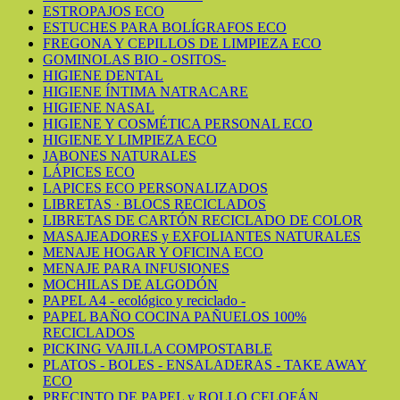
ESTROPAJOS ECO
ESTUCHES PARA BOLÍGRAFOS ECO
FREGONA Y CEPILLOS DE LIMPIEZA ECO
GOMINOLAS BIO - OSITOS-
HIGIENE DENTAL
HIGIENE ÍNTIMA NATRACARE
HIGIENE NASAL
HIGIENE Y COSMÉTICA PERSONAL ECO
HIGIENE Y LIMPIEZA ECO
JABONES NATURALES
LÁPICES ECO
LAPICES ECO PERSONALIZADOS
LIBRETAS · BLOCS RECICLADOS
LIBRETAS DE CARTÓN RECICLADO DE COLOR
MASAJEADORES y EXFOLIANTES NATURALES
MENAJE HOGAR Y OFICINA ECO
MENAJE PARA INFUSIONES
MOCHILAS DE ALGODÓN
PAPEL A4 - ecológico y reciclado -
PAPEL BAÑO COCINA PAÑUELOS 100%
RECICLADOS
PICKING VAJILLA COMPOSTABLE
PLATOS - BOLES - ENSALADERAS - TAKE AWAY
ECO
PRECINTO DE PAPEL y ROLLO CELOFÁN