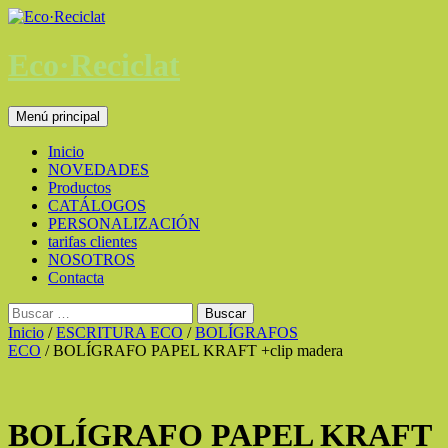
Saltar
al
contenido
Eco·Reciclat
Buscar
Menú principal
Inicio
NOVEDADES
Productos
CATÁLOGOS
PERSONALIZACIÓN
tarifas clientes
NOSOTROS
Contacta
Buscar:
Inicio
/
ESCRITURA ECO
/
BOLÍGRAFOS
ECO
/ BOLÍGRAFO PAPEL KRAFT +clip madera
BOLÍGRAFO PAPEL KRAFT